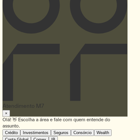
Atendimento M7
×
Olá! 👋 Escolha a área e fale com quem entende do
assunto.
Crédito
Investimentos
Seguros
Consórcio
Wealth
Conta Global
Comex
IB